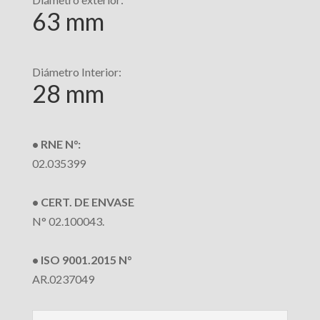
63 mm
Diámetro Interior:
28 mm
• RNE N°:
02.035399
• CERT. DE ENVASE
N° 02.100043.
• ISO 9001.2015 N°
AR.0237049