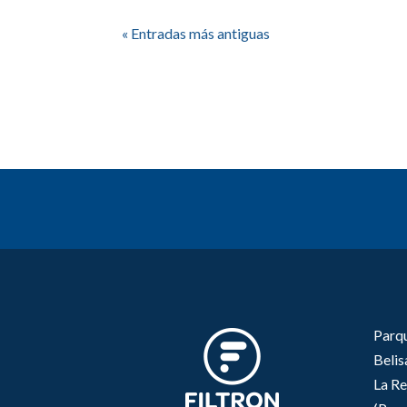
« Entradas más antiguas
Parqu
Beli
La Re