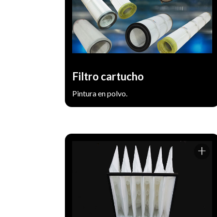
Tapas cincadas, aluminio inyectado,
Poliuretano rígido o semi rigido.
Medidas standard, bajo plano o cálculo.
Desarrollos especiales para venta OEM a
fabricantes de equipos.
Filtro cartucho
Pintura en polvo.
Manta para colocar en la entrada del
ventilador, proporcionando hasta un 92%
de retención de partículas. Estos mismos
elementos filtrantes son utilizados en la
extracción del aire como filtro de