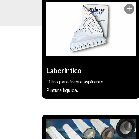
Altura máxima 1100 mm. La presentación
es en caja con 10 metros lineales utiles.
Principales usos: Frente de aspiración,
cabina de pintura para industrias como
mueblerías, taller de chapa y pintura,
metalúrgica.
https://www.andreaefilters.com/
Laberíntico
Filtro para frente aspirante.
Pintura líquida.
Nuestros cartuchos separadores de
polvos son 100% sintéticos