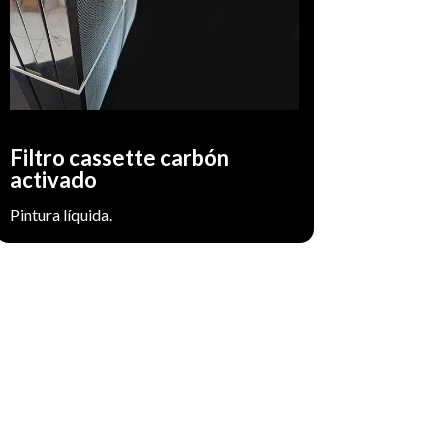
poliéster impregnado en carbón activado.
Retiene pintura en polvo y elimina olores.
Utilizado a la salida de aire de la cabina de
pintura.
Filtro cassette carbón
activado
Pintura líquida.