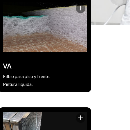
Manta de fibra de vidrio para la retención
de pintura en la salida de aire.
Rollo de 2x20m. Espesores: 50, 70 y 100
mm.
Se utiliza en el piso de la cabina de pintura
para retener partículas de spray de
pintura, barniz.
VA
Filtro para piso y frente.
Pintura líquida.
Fabricado con un marco de lámina
galvanizada, malla metálica y tela de