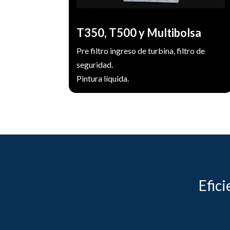
seguridad.
Medidas rollo de 2x20m. Multibolsa a
T350, T500 y Multibolsa
medida del cliente. Marco de chapa
galvanizada o plástico.
Pre filtro ingreso de turbina, filtro de
seguridad.
Pintura líquida.
Efici