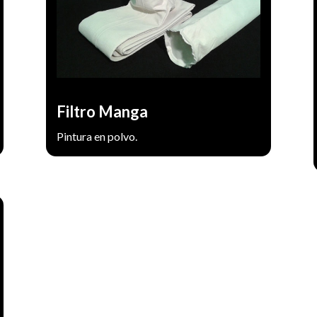
Fabricadas en cualquier medida y tipo de
terminación. Tela de poliester punzonado
de 250 a 600 gr/m2.
Filtro Manga
Pintura en polvo.