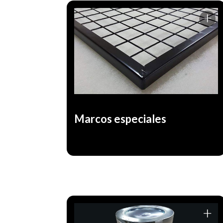
Diseñados a medida del cliente para
reducir drásticamente los costos de
reposición de los filtros descartables
mediante un marco fabricado con
materiales de gran resistencia de 25 o 47
mm de espesor. Este marco sirve para
contener un paño de eficiencia G3 o G4 de
acuerdo a la necesidad del cliente.
Marcos especiales
Telas 100% Poliester, blend, anti estáticas,