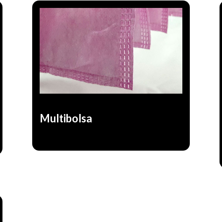
Filtro o Prefiltro para aire de baja y media
eficiencia.
Prefiltración de filtros
Usos frecuentes:
HEPA, Filtro final para ingreso a areas
limpias.
Multibolsa