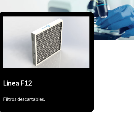
Producidos con tela de poliester y marco
de cartón o chapa galvanizada. Filtro de
baja y media eficiencia.
Filtrado de aire para el ingreso a
Uso:
planta. Prefiltracion en UTA y
manejadoras de aire.
Linea F12
Filtros descartables.