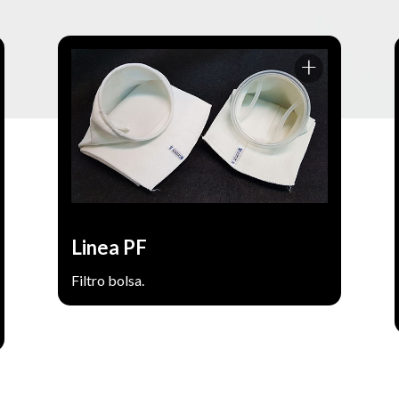
Filtrado de grandes caudales de agua o
cualquier fluido liquido de baja, media y
alta viscosidad. Porosidad de 1 a 1000
micrones.
Prefiltracion de Osmosis Inversa y
Usos:
ablandadores. Filtrado de agua
Linea PF
Filtro bolsa.