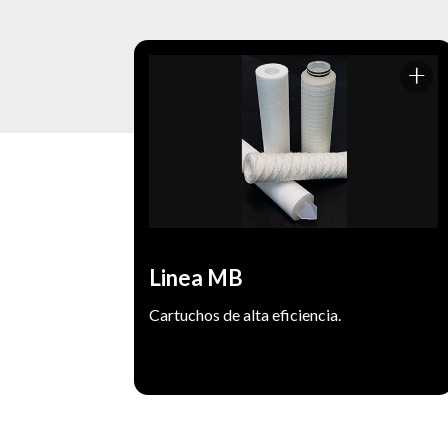
Diseñados específicamente para la
filtración de fluidos liquidos de baja y
media viscosidad. Fabricados
íntegramente en Polipropileno para lograr
una amplia compatibilidad química.
Porosidad de 0,2 a 100 Micrones.
Prefiltracion de Osmosis Inversa y
Usos:
Linea MB
ablandadadores. Filtracion final de
Cartuchos de alta eficiencia.
productos químicos