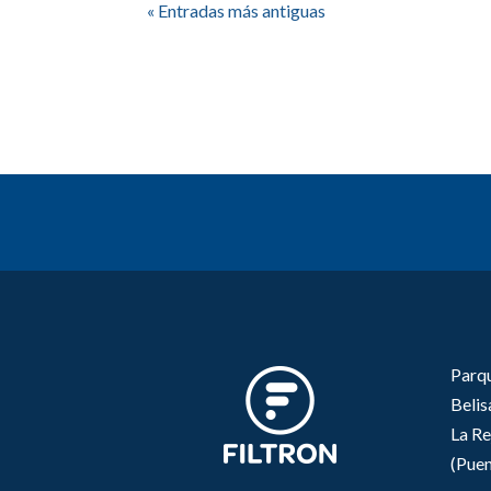
« Entradas más antiguas
Parqu
Beli
La Re
(Puen