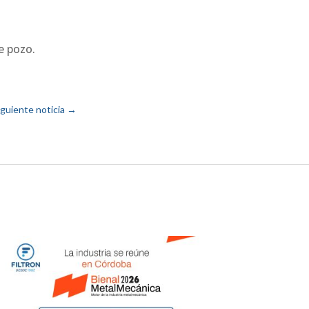
e pozo.
iguiente noticia
→