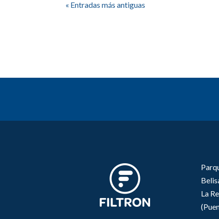
« Entradas más antiguas
Parqu
Beli
La Re
(Puen