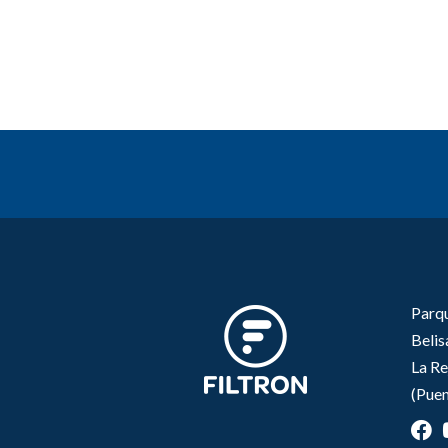
Parqu
Beli
La Re
(Puen