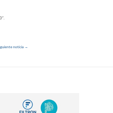
0″.
iguiente noticia
→