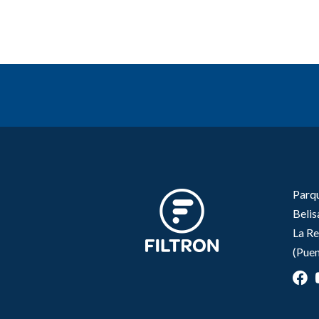
Parqu
Beli
La Re
(Puen