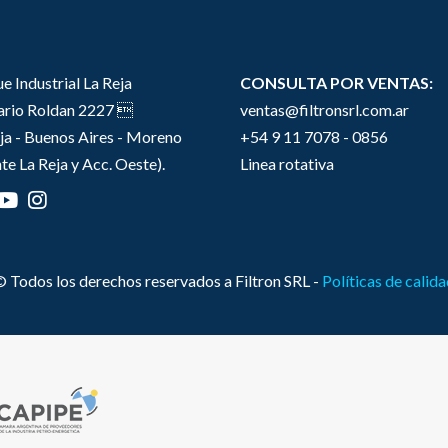
e Industrial La Reja
CONSULTA POR VENTAS:
sario Roldan 2227 
ventas@filtronsrl.com.ar
ja - Buenos Aires - Moreno
+54 9 11 7078 - 0856
te La Reja y Acc. Oeste).
Linea rotativa
 Todos los derechos reservados a Filtron SRL -
Políticas de calid