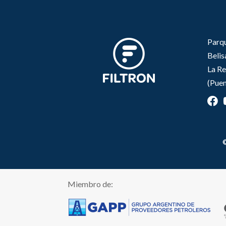
Parqu
Beli
La Re
(Puen
©
Miembro de: