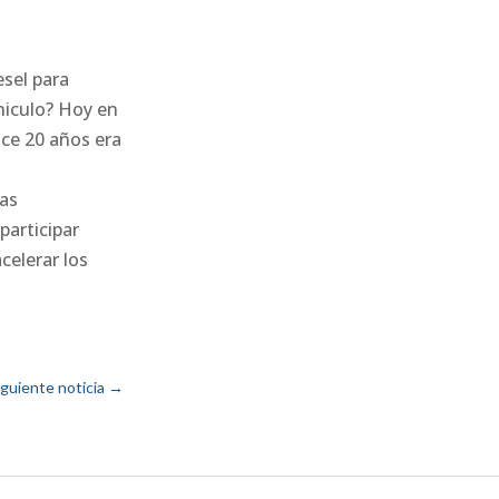
esel para
hiculo? Hoy en
ace 20 años era
tas
participar
celerar los
iguiente noticia
→