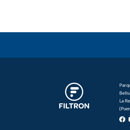
Parqu
Beli
La Re
(Puen